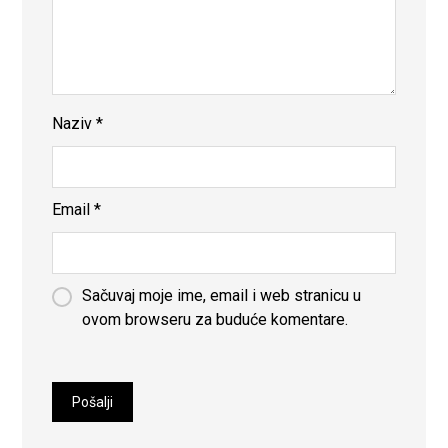
Naziv
*
Email
*
Sačuvaj moje ime, email i web stranicu u
ovom browseru za buduće komentare.