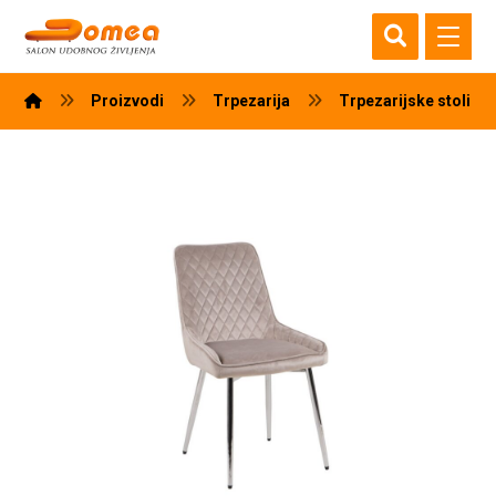
Proizvodi
Trpezarija
Trpezarijske stolice