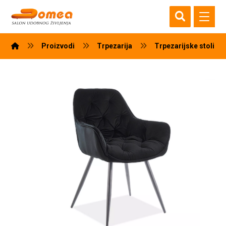
Proizvodi
Trpezarija
Trpezarijske stolice