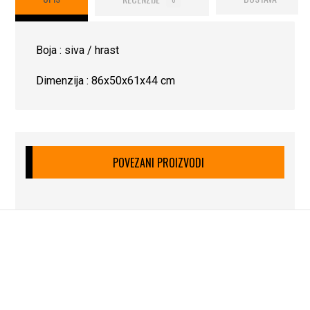
Boja : siva / hrast
Dimenzija : 86x50x61x44 cm
POVEZANI PROIZVODI