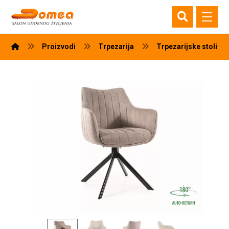
Proizvodi
Trpezarija
Trpezarijske stolice