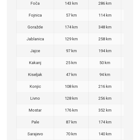
Foča
143 km
286 km
270
Fojnica
57 km
114 km
90,
Goražde
174 km
348 km
320
Jablanica
129 km
258 km
220
Jajce
97 km
194 km
160
Kakanj
25 km
50 km
30,
Kiseljak
47 km
94 km
70,
Konjic
108 km
216 km
200
Livno
128 km
256 km
220
Mostar
176 km
352 km
350
Pale
87 km
174 km
140
Sarajevo
70 km
140 km
90,