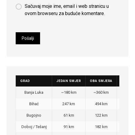
Sačuvaj moje ime, email i web stranicu u
ovom browseru za buduće komentare.
GRAD
JEDAN SMJER
OBA SMJERA
CIJENA
Banja Luka
~180 km
~360 km
350
Bihać
247 km
494 km
470
Bugojno
61 km
122 km
100
Doboj / Tešanj
91 km
182 km
140