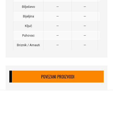
Bilješevo
—
—
30,
Bijeljina
—
—
370
Ključ
—
—
320
Puhovac
—
—
20 –
Briznik / Arnauti
—
—
20 –
POVEZANI PROIZVODI