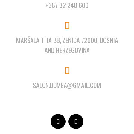
+387 32 240 600
MARŠALA TITA BB, ZENICA 72000, BOSNIA
AND HERZEGOVINA
SALON.DOMEA@GMAIL.COM