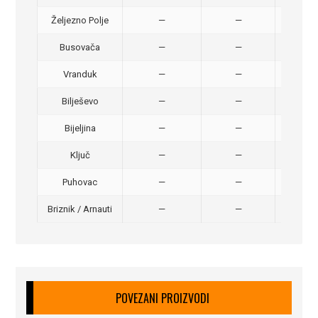
Željezno Polje
—
—
40,
Busovača
—
—
40,
Vranduk
—
—
25,
Bilješevo
—
—
30,
Bijeljina
—
—
370
Ključ
—
—
320
Puhovac
—
—
20 –
Briznik / Arnauti
—
—
20 –
POVEZANI PROIZVODI