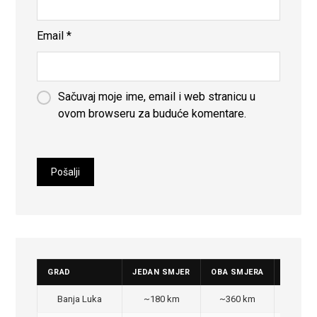
Email
*
Sačuvaj moje ime, email i web stranicu u
ovom browseru za buduće komentare.
GRAD
JEDAN SMJER
OBA SMJERA
CIJENA
Banja Luka
~180 km
~360 km
350