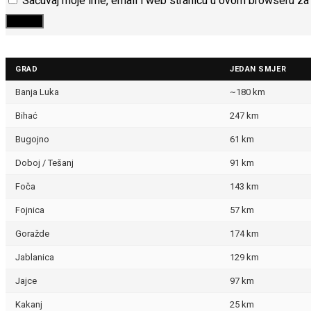
Sačuvaj moje ime, email i web stranicu u ovom browseru z
GRAD
JEDAN SMJER
Banja Luka
~180 km
Bihać
247 km
Bugojno
61 km
Doboj / Tešanj
91 km
Foča
143 km
Fojnica
57 km
Goražde
174 km
Jablanica
129 km
Jajce
97 km
Kakanj
25 km