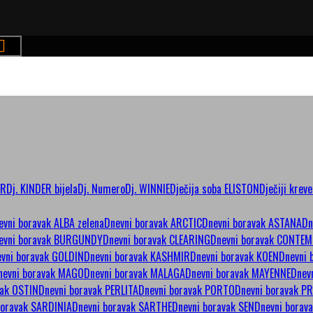
ER
Dj. KINDER bijela
Dj. Numero
Dj. WINNIE
Dječija soba ELISTON
Dječiji kreve
evni boravak ALBA zelena
Dnevni boravak ARCTIC
Dnevni boravak ASTANA
Dn
evni boravak BURGUNDY
Dnevni boravak CLEARING
Dnevni boravak CONTE
vni boravak GOLDIN
Dnevni boravak KASHMIR
Dnevni boravak KOEN
Dnevni 
nevni boravak MAGO
Dnevni boravak MALAGA
Dnevni boravak MAYENNE
Dnev
vak OSTIN
Dnevni boravak PERLITA
Dnevni boravak PORTO
Dnevni boravak P
boravak SARDINIA
Dnevni boravak SARTHE
Dnevni boravak SEN
Dnevni borav