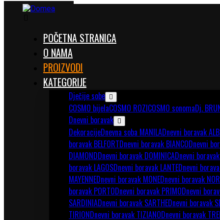
POČETNA STRANICA
O NAMA
PROIZVODI
KATEGORIJE
Dječije sobe
COSMO bijela
COSMO ROZI
COSMO sonoma
Dj. BRU
Dnevni boravak
Dekoracije
Dnevna soba MANILA
Dnevni boravak ALB
boravak BELFORT
Dnevni boravak BIANCO
Dnevni bo
DIAMOND
Dnevni boravak DOMINICA
Dnevni borava
boravak LAGOS
Dnevni boravak LANTE
Dnevni borav
MAYENNE
Dnevni boravak MONE
Dnevni boravak NOR
boravak PORTO
Dnevni boravak PRIMO
Dnevni bora
SARDINIA
Dnevni boravak SARTHE
Dnevni boravak S
TIRION
Dnevni boravak TIZIANO
Dnevni boravak TR