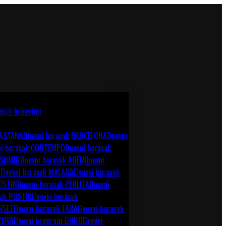
ečiji krevetići
 ASTANA
Dnevni boravak BARCELONA
Dnevni
ni boravak CONTEMPO
Dnevni boravak
ASHMIR
Dnevni boravak KOEN
Dnevni
O
Dnevni boravak MALAGA
Dnevni boravak
 OSTIN
Dnevni boravak PERLITA
Dnevni
vak RUSTIK
Dnevni boravak
NSET
Dnevni boravak TARA
Dnevni boravak
 ZOVA
Dnevni program DURO
Dnevni