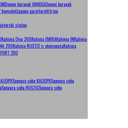
EIM
Dnevni boravak VANDEA
Dnevni boravak
V komode
Ugaone garniture
Vitrine
uterski stolovi
0
Kuhinja Diva 200
Kuhinja EMIRA
Kuhinja IN
Kuhinja
JNA 200
Kuhinja RUSTIC iz elemenata
Kuhinja
MFORT 200
KALIOPA
Spavaca soba KALIOPA
Spavaca soba
a
Spavaca soba RUSTIC
Spavaća soba