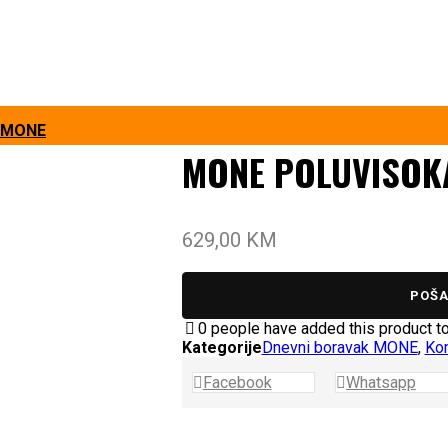
k MONE
MONE POLUVISOK
629,00
KM
POŠA
0
people have added this product to 
Kategorije
Dnevni boravak MONE
,
Ko
Facebook
Whatsapp