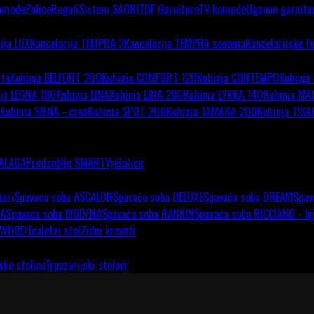
omode
Police
Regali
Sistem SAORI
TDF Garniture
TV komode
Ugaone garnitu
ija LUX
Kancelarija TEMPRA 2
Kancelarija TEMPRA sonoma
Kancelarijske fo
ata
Kuhinja BELFORT 200
Kuhinja COMFORT 120
Kuhinja CONTEMPO
Kuhinja
ja LEONA 180
Kuhinja LINA
Kuhinja LINA 200
Kuhinja LYKKA 140
Kuhinja MA
Kuhinja SIENA - crna
Kuhinja SPOT 200
Kuhinja TAMARA 200
Kuhinja TISA
MALAGA
Predsoblje SMART
Vješalice
ari
Spavaca soba ASCALON
Spavaća soba DELUXE
Spavaća soba DREAM
Spav
CA
Spavaca soba MODENA
Spavaća soba RANKIN
Spavaća soba RICCIANO - bi
a WOOD
Toaletni stol
Zidni kreveti
ske stolice
Trpezarijski stolovi