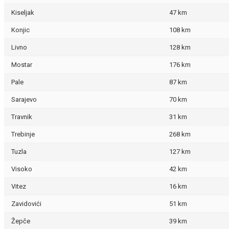
Kiseljak
47 km
Konjic
108 km
Livno
128 km
Mostar
176 km
Pale
87 km
Sarajevo
70 km
Travnik
31 km
Trebinje
268 km
Tuzla
127 km
Visoko
42 km
Vitez
16 km
Zavidovići
51 km
Žepče
39 km