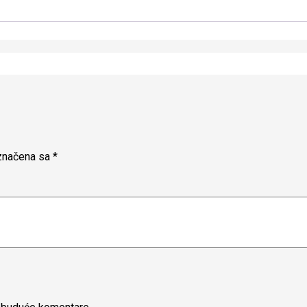
značena sa
*