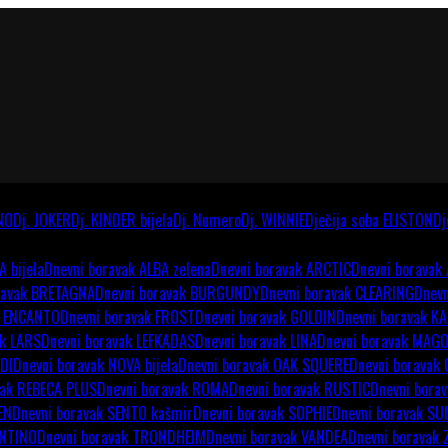
NO
Dj. JOKER
Dj. KINDER bijela
Dj. Numero
Dj. WINNIE
Dječija soba ELISTON
Dj
A bijela
Dnevni boravak ALBA zelena
Dnevni boravak ARCTIC
Dnevni boravak
ravak BRETAGNA
Dnevni boravak BURGUNDY
Dnevni boravak CLEARING
Dnev
k ENCANTO
Dnevni boravak FROST
Dnevni boravak GOLDIN
Dnevni boravak K
ak LARS
Dnevni boravak LEFKADAS
Dnevni boravak LINA
Dnevni boravak MAG
DI
Dnevni boravak NOVA bijela
Dnevni boravak OAK SQUERE
Dnevni boravak
vak REBECA PLUS
Dnevni boravak ROMA
Dnevni boravak RUSTIC
Dnevni bora
EN
Dnevni boravak SENTO kašmir
Dnevni boravak SOPHIE
Dnevni boravak SU
ENTINO
Dnevni boravak TRONDHEIM
Dnevni boravak VANDEA
Dnevni boravak