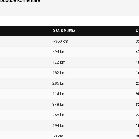
a buduće komentare.
OBA SMJERA
C
~360 km
3
494 km
4
122 km
1
182 km
1
286 km
2
114 km
9
348 km
3
258 km
2
194 km
1
50 km
3