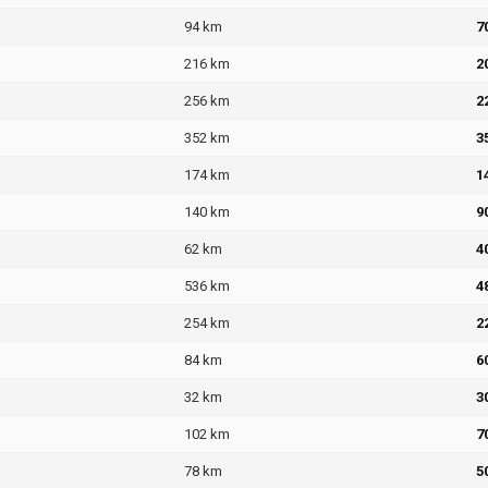
94 km
7
216 km
2
256 km
2
352 km
3
174 km
1
140 km
9
62 km
4
536 km
4
254 km
2
84 km
6
32 km
3
102 km
7
78 km
5