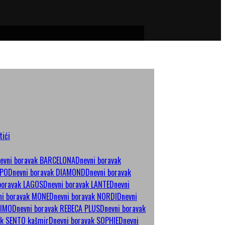
tići
evni boravak BARCELONA
Dnevni boravak
MPO
Dnevni boravak DIAMOND
Dnevni boravak
boravak LAGOS
Dnevni boravak LANTE
Dnevni
ni boravak MONE
Dnevni boravak NORDI
Dnevni
RIMO
Dnevni boravak REBECA PLUS
Dnevni boravak
ak SENTO kašmir
Dnevni boravak SOPHIE
Dnevni