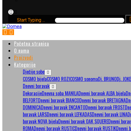
Start Typing ...
Početna stranica
O nama
Proizvodi
Kategorije
Dječije sobe
COSMO bijela
COSMO ROZI
COSMO sonoma
Dj. BRUNO
Dj. JOK
Dnevni boravak
Dekoracije
Dnevna soba MANILA
Dnevni boravak ALBA bijela
Dn
BELFORT
Dnevni boravak BIANCO
Dnevni boravak BRETAGNA
Dn
DOMINICA
Dnevni boravak ENCANTO
Dnevni boravak FROST
Dne
boravak LARS
Dnevni boravak LEFKADAS
Dnevni boravak LINA
D
boravak NOVA bijela
Dnevni boravak OAK SQUERE
Dnevni bora
ROMA
Dnevni boravak RUSTIC
Dnevni boravak RUSTIK
Dnevni 