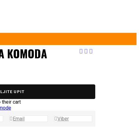
A KOMODA
LJITE UPIT
their cart
mode
Email
Viber