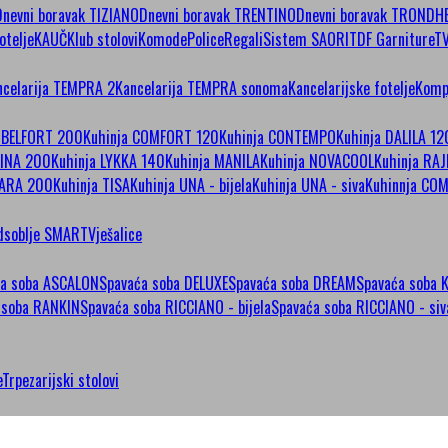
Dnevni boravak TIZIANO
Dnevni boravak TRENTINO
Dnevni boravak TRONDH
otelje
KAUČ
Klub stolovi
Komode
Police
Regali
Sistem SAORI
TDF Garniture
T
ncelarija TEMPRA 2
Kancelarija TEMPRA sonoma
Kancelarijske fotelje
Kompj
a BELFORT 200
Kuhinja COMFORT 120
Kuhinja CONTEMPO
Kuhinja DALILA 12
LINA 200
Kuhinja LYKKA 140
Kuhinja MANILA
Kuhinja NOVACOOL
Kuhinja RA
MARA 200
Kuhinja TISA
Kuhinja UNA - bijela
Kuhinja UNA - siva
Kuhinnja CO
dsoblje SMART
Vješalice
ca soba ASCALON
Spavaća soba DELUXE
Spavaća soba DREAM
Spavaća soba 
 soba RANKIN
Spavaća soba RICCIANO - bijela
Spavaća soba RICCIANO - siv
e
Trpezarijski stolovi