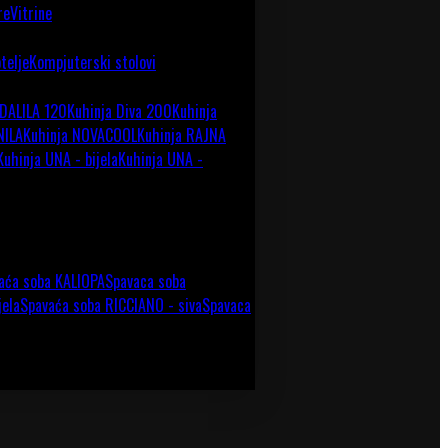
re
Vitrine
telje
Kompjuterski stolovi
 DALILA 120
Kuhinja Diva 200
Kuhinja
NILA
Kuhinja NOVACOOL
Kuhinja RAJNA
Kuhinja UNA - bijela
Kuhinja UNA -
aća soba KALIOPA
Spavaca soba
jela
Spavaća soba RICCIANO - siva
Spavaca