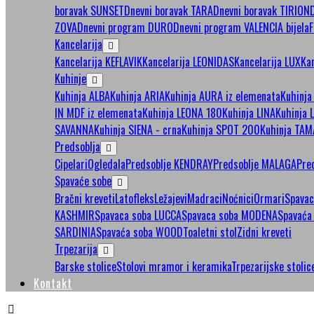
boravak SUNSET
Dnevni boravak TARA
Dnevni boravak TIRION
ZOVA
Dnevni program DURO
Dnevni program VALENCIA bijela
F
Kancelarija
Kancelarija KEFLAVIK
Kancelarija LEONIDAS
Kancelarija LUX
Ka
Kuhinje
Kuhinja ALBA
Kuhinja ARIA
Kuhinja AURA iz elemenata
Kuhinj
IN MDF iz elemenata
Kuhinja LEONA 180
Kuhinja LINA
Kuhinja 
SAVANNA
Kuhinja SIENA - crna
Kuhinja SPOT 200
Kuhinja TA
Predsoblja
Cipelari
Ogledala
Predsoblje KENDRAY
Predsoblje MALAGA
Pre
Spavaće sobe
Bračni kreveti
Latofleks
Ležajevi
Madraci
Noćnici
Ormari
Spava
KASHMIR
Spavaca soba LUCCA
Spavaca soba MODENA
Spavaća
SARDINIA
Spavaća soba WOOD
Toaletni stol
Zidni kreveti
Trpezarija
Barske stolice
Stolovi mramor i keramika
Trpezarijske stolic
Kontakt