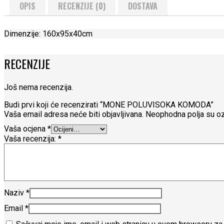
OPIS
RECENZIJE (0)
DOSTAVA
Dimenzije: 160x95x40cm
RECENZIJE
Još nema recenzija.
Budi prvi koji će recenzirati “MONE POLUVISOKA KOMODA”
Vaša email adresa neće biti objavljivana.
Neophodna polja su o
Vaša ocjena
*
Vaša recenzija:
*
Naziv
*
Email
*