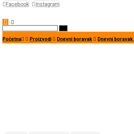
Facebook
Instagram
Copyright © 2026
Početna
Proizvodi
Dnevni boravak
Dnevni borava