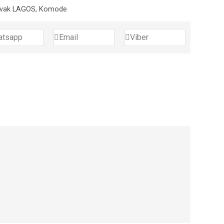
avak LAGOS
,
Komode
atsapp
Email
Viber