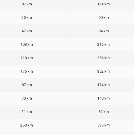
97 km
194 km
25 km
50 km
47 km
94 km
108 km
216 km
128 km
256 km
176 km
352 km
87 km
174 km
70 km
140 km
31 km
62 km
268 km
536 km