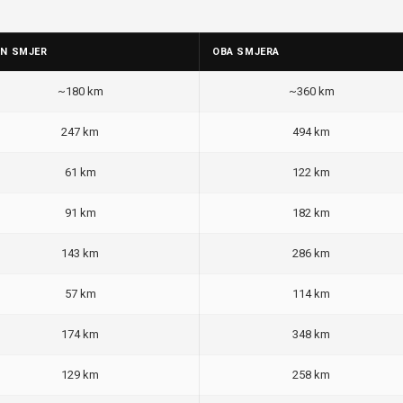
AN SMJER
OBA SMJERA
~180 km
~360 km
247 km
494 km
61 km
122 km
91 km
182 km
143 km
286 km
57 km
114 km
174 km
348 km
129 km
258 km