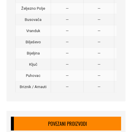
Željezno Polje
—
—
40,
Busovača
—
—
40,
Vranduk
—
—
25,
Bilješevo
—
—
30,
Bijeljina
—
—
370
Ključ
—
—
320
Puhovac
—
—
20 –
Briznik / Arnauti
—
—
20 –
POVEZANI PROIZVODI