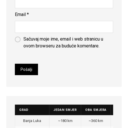
Email
*
Sačuvaj moje ime, email i web stranicu u
ovom browseru za buduće komentare.
GRAD
JEDAN SMJER
OBA SMJERA
CIJENA
Banja Luka
~180 km
~360 km
350