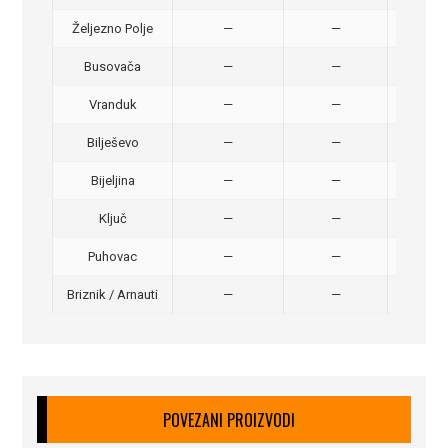
Željezno Polje
—
—
40,
Busovača
—
—
40,
Vranduk
—
—
25,
Bilješevo
—
—
30,
Bijeljina
—
—
370
Ključ
—
—
320
Puhovac
—
—
20 –
Briznik / Arnauti
—
—
20 –
POVEZANI PROIZVODI