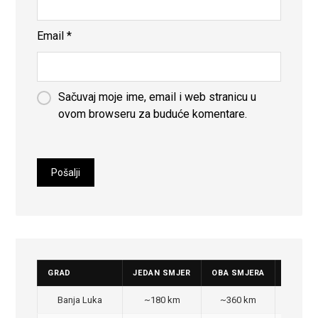
Email
*
Sačuvaj moje ime, email i web stranicu u
ovom browseru za buduće komentare.
GRAD
JEDAN SMJER
OBA SMJERA
CIJENA
Banja Luka
~180 km
~360 km
350