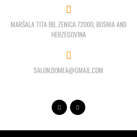
MARŠALA TITA BB, ZENICA 72000, BOSNIA AND
HERZEGOVINA
SALON.DOMEA@GMAIL.COM