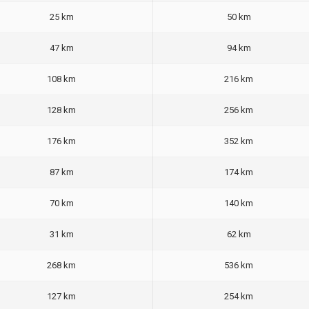
25 km
50 km
47 km
94 km
108 km
216 km
128 km
256 km
176 km
352 km
87 km
174 km
70 km
140 km
31 km
62 km
268 km
536 km
127 km
254 km