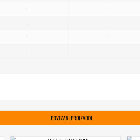
—
—
—
—
—
—
—
—
POVEZANI PROIZVODI