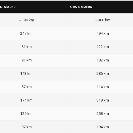
AN SMJER
OBA SMJERA
~180 km
~360 km
247 km
494 km
61 km
122 km
91 km
182 km
143 km
286 km
57 km
114 km
174 km
348 km
129 km
258 km
97 km
194 km