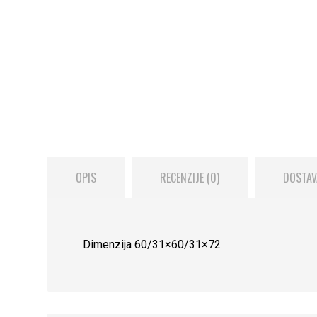
OPIS
RECENZIJE (0)
DOSTAV
Dimenzija 60/31×60/31×72