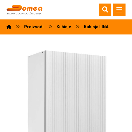
Proizvodi
Kuhinje
Kuhinja LINA