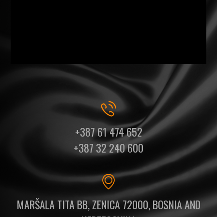
+387 61 474 652
+387 32 240 600
MARŠALA TITA BB, ZENICA 72000, BOSNIA AND