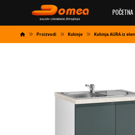
POČETNA 
Proizvodi
Kuhinje
Kuhinja AURA iz ele