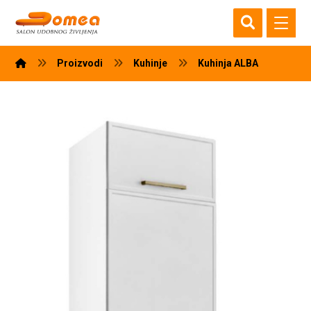
Proizvodi
Kuhinje
Kuhinja ALBA