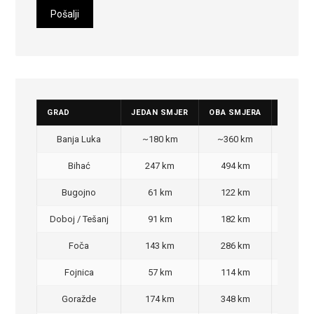
GRAD
JEDAN SMJER
OBA SMJERA
CIJENA
Banja Luka
~180 km
~360 km
350
Bihać
247 km
494 km
470
Bugojno
61 km
122 km
100
Doboj / Tešanj
91 km
182 km
140
Foča
143 km
286 km
270
Fojnica
57 km
114 km
90,
Goražde
174 km
348 km
320