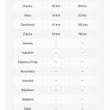
Visoko
42 km
84 km
60,
Vitez
16 km
32 km
30,
Zavidovići
51 km
102 km
70,
Žepče
39 km
78 km
50,
Nemila
—
—
50,
Vukotići
—
—
40,
Željezno Polje
—
—
40,
Busovača
—
—
40,
Vranduk
—
—
25,
Bilješevo
—
—
30,
Bijeljina
—
—
370
Ključ
—
—
320