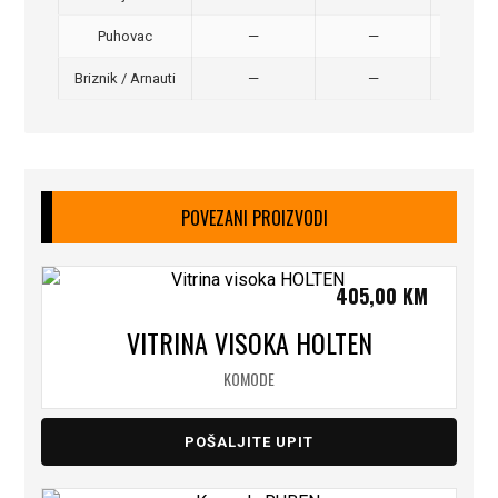
Puhovac
—
—
20 –
Briznik / Arnauti
—
—
20 –
POVEZANI PROIZVODI
405,00
KM
VITRINA VISOKA HOLTEN
KOMODE
POŠALJITE UPIT