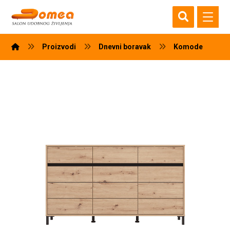
Proizvodi
Dnevni boravak
Komode