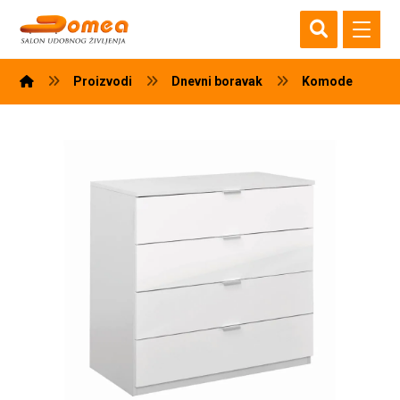
Proizvodi
Dnevni boravak
Komode