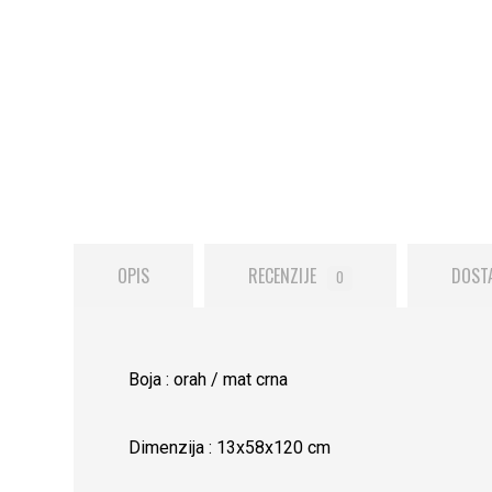
OPIS
RECENZIJE
DOST
0
Boja : orah / mat crna
Dimenzija : 13x58x120 cm