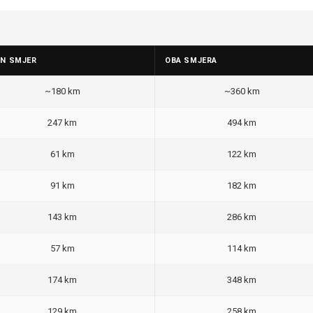
AN SMJER
OBA SMJERA
~180 km
~360 km
247 km
494 km
61 km
122 km
91 km
182 km
143 km
286 km
57 km
114 km
174 km
348 km
129 km
258 km