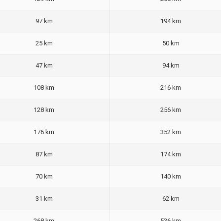
97 km
194 km
25 km
50 km
47 km
94 km
108 km
216 km
128 km
256 km
176 km
352 km
87 km
174 km
70 km
140 km
31 km
62 km
268 km
536 km