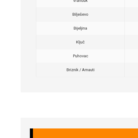
Vranduk
Bilješevo
Bijeljina
Ključ
Puhovac
Briznik / Arnauti