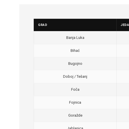
GRAD
JED
Banja Luka
Bihać
Bugojno
Doboj / Tešanj
Foča
Fojnica
Goražde
Jablanica