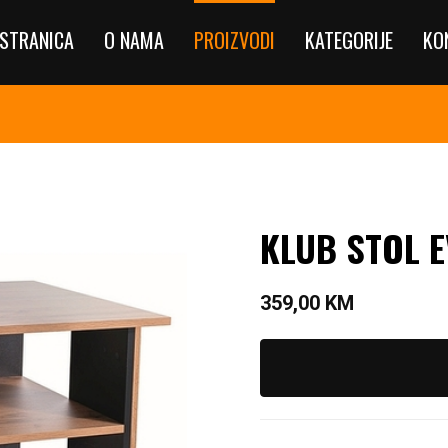
STRANICA
O NAMA
PROIZVODI
KATEGORIJE
KO
KLUB STOL E
359,00
KM