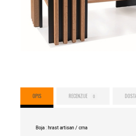
OPIS
RECENZIJE
DOST
0
Boja : hrast artisan / crna