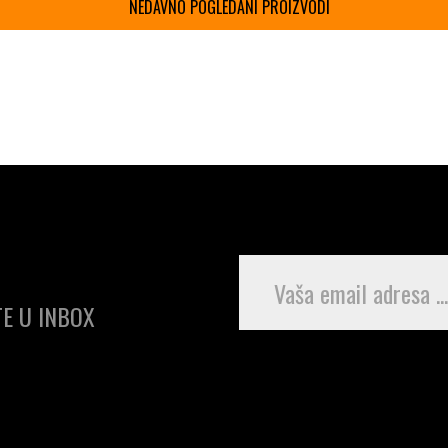
NEDAVNO POGLEDANI PROIZVODI
E U INBOX