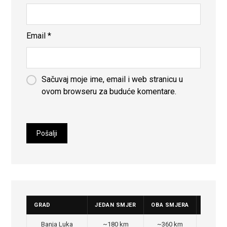
Email
*
Sačuvaj moje ime, email i web stranicu u
ovom browseru za buduće komentare.
GRAD
JEDAN SMJER
OBA SMJERA
CIJENA
Banja Luka
~180 km
~360 km
350