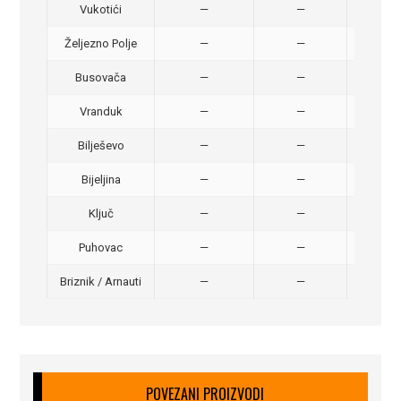
Vukotići
—
—
40,
Željezno Polje
—
—
40,
Busovača
—
—
40,
Vranduk
—
—
25,
Bilješevo
—
—
30,
Bijeljina
—
—
370
Ključ
—
—
320
Puhovac
—
—
20 –
Briznik / Arnauti
—
—
20 –
POVEZANI PROIZVODI