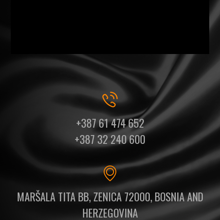
+387 61 474 652
+387 32 240 600
MARŠALA TITA BB, ZENICA 72000, BOSNIA AND
HERZEGOVINA