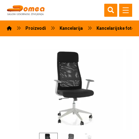
Proizvodi
Kancelarija
Kancelarijske fotelj