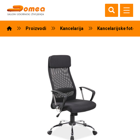
Proizvodi
Kancelarija
Kancelarijske fotelj