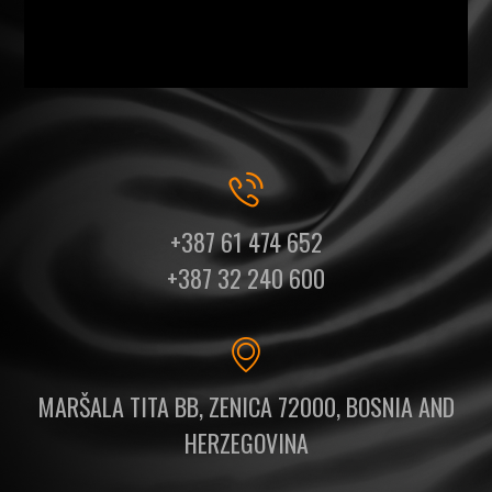
+387 61 474 652
+387 32 240 600
MARŠALA TITA BB, ZENICA 72000, BOSNIA AND
HERZEGOVINA