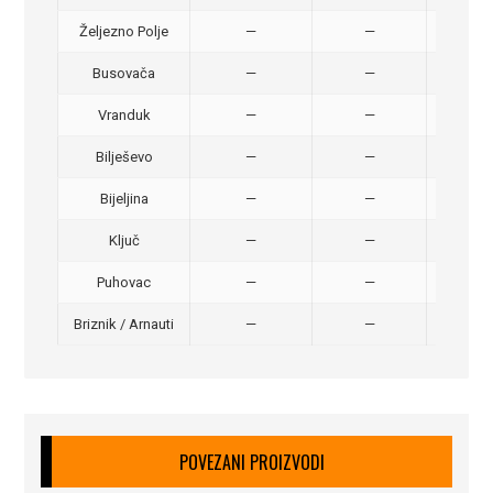
Željezno Polje
—
—
40,
Busovača
—
—
40,
Vranduk
—
—
25,
Bilješevo
—
—
30,
Bijeljina
—
—
370
Ključ
—
—
320
Puhovac
—
—
20 –
Briznik / Arnauti
—
—
20 –
POVEZANI PROIZVODI