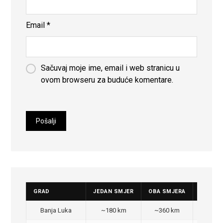
Email
*
Sačuvaj moje ime, email i web stranicu u
ovom browseru za buduće komentare.
GRAD
JEDAN SMJER
OBA SMJERA
CIJENA
Banja Luka
~180 km
~360 km
350