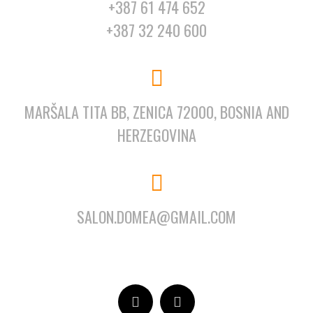
+387 61 474 652
+387 32 240 600
MARŠALA TITA BB, ZENICA 72000, BOSNIA AND
HERZEGOVINA
SALON.DOMEA@GMAIL.COM