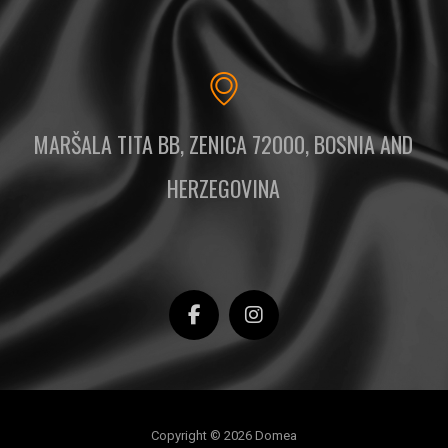
MARŠALA TITA BB, ZENICA 72000, BOSNIA AND
HERZEGOVINA
Copyright © 2026 Domea