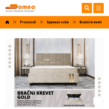
Proizvodi
Spavaće sobe
Bračni kreveti