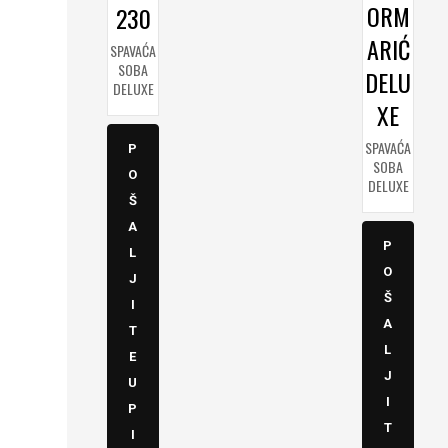
ORM
230
ARIĆ
SPAVAĆA
SOBA
DELU
DELUXE
XE
SPAVAĆA
P
SOBA
O
DELUXE
Š
A
P
L
O
J
Š
I
A
T
L
E
J
U
I
P
T
I