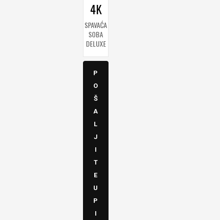
4K
SPAVAĆA
SOBA
DELUXE
P
O
Š
A
L
J
I
T
E
U
P
I