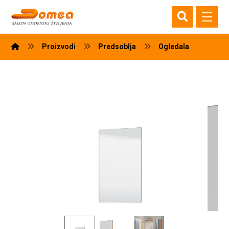
Proizvodi
Predsoblja
Ogledala