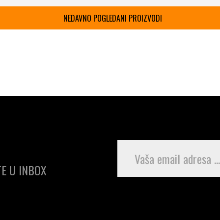
NEDAVNO POGLEDANI PROIZVODI
E U INBOX