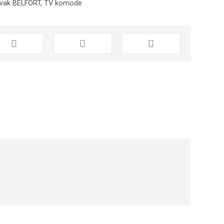
avak BELFORT
,
TV komode