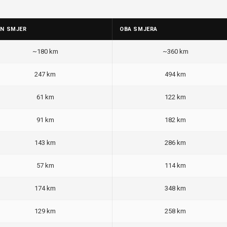
AN SMJER
OBA SMJERA
~180 km
~360 km
247 km
494 km
61 km
122 km
91 km
182 km
143 km
286 km
57 km
114 km
174 km
348 km
129 km
258 km