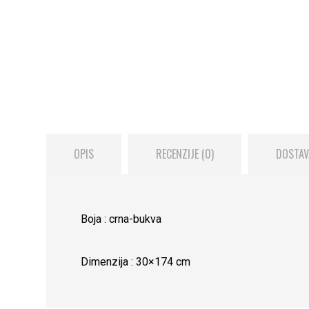
OPIS
RECENZIJE (0)
DOSTAV
Boja : crna-bukva
Dimenzija : 30×174 cm