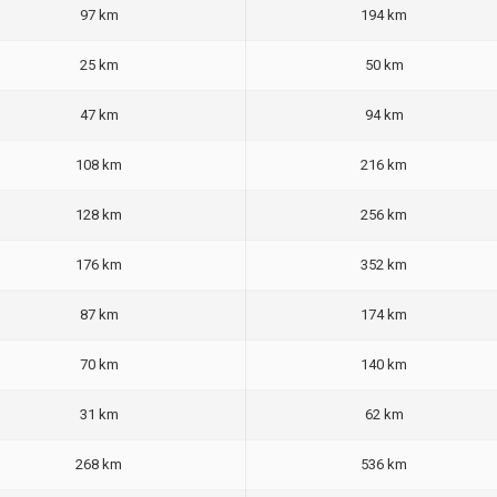
97 km
194 km
25 km
50 km
47 km
94 km
108 km
216 km
128 km
256 km
176 km
352 km
87 km
174 km
70 km
140 km
31 km
62 km
268 km
536 km