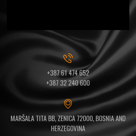
+387 61 474 652
+387 32 240 600
MARŠALA TITA BB, ZENICA 72000, BOSNIA AND
HERZEGOVINA