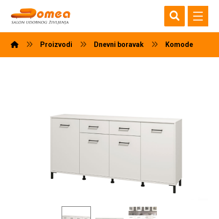
Proizvodi
Dnevni boravak
Komode