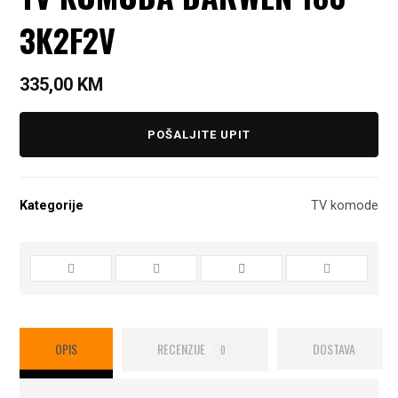
3K2F2V
335,00
KM
POŠALJITE UPIT
Kategorije
TV komode
OPIS
RECENZIJE
DOSTAVA
0