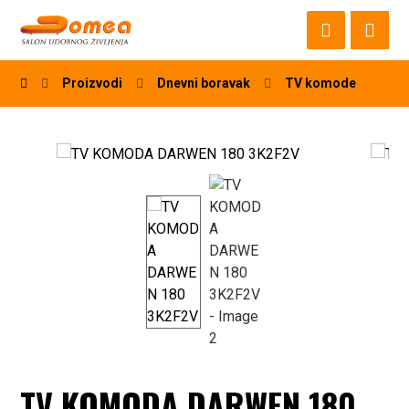
Proizvodi
Dnevni boravak
TV komode
TV KOMODA DARWEN 180