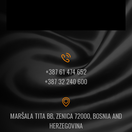
+387 61 474 652
+387 32 240 600
MARŠALA TITA BB, ZENICA 72000, BOSNIA AND
HERZEGOVINA