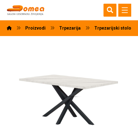
Proizvodi
Trpezarija
Trpezarijski stolovi