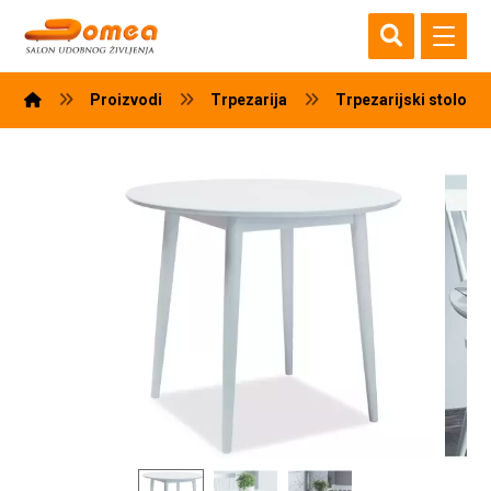
Proizvodi
Trpezarija
Trpezarijski stolovi