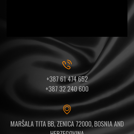
+387 61 474 652
+387 32 240 600
MARŠALA TITA BB, ZENICA 72000, BOSNIA AND
HERZEGOVINA