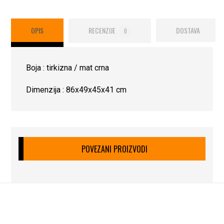
OPIS
RECENZIJE
DOSTAVA
0
Boja : tirkizna / mat crna
Dimenzija : 86x49x45x41 cm
POVEZANI PROIZVODI