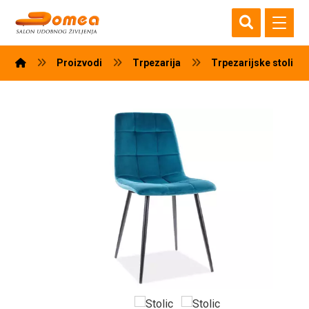
Proizvodi
Trpezarija
Trpezarijske stolice