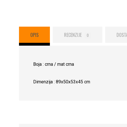
OPIS
RECENZIJE
DOST
0
Boja : crna / mat crna
Dimenzija : 89x50x53x45 cm