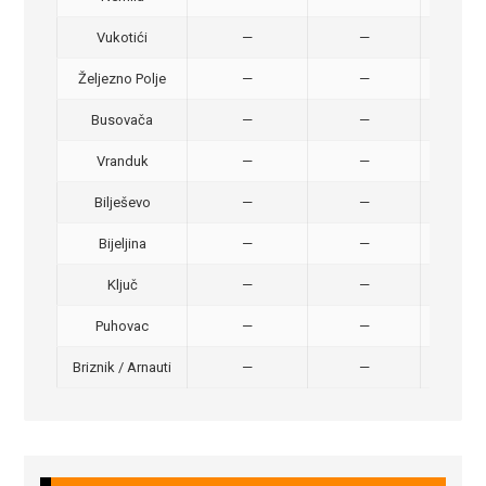
Vukotići
—
—
40,
Željezno Polje
—
—
40,
Busovača
—
—
40,
Vranduk
—
—
25,
Bilješevo
—
—
30,
Bijeljina
—
—
370
Ključ
—
—
320
Puhovac
—
—
20 –
Briznik / Arnauti
—
—
20 –