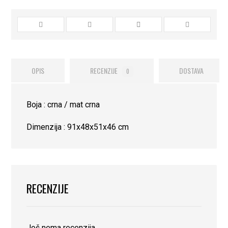
OPIS
RECENZIJE
DOSTAVA
0
Boja : crna / mat crna
Dimenzija : 91x48x51x46 cm
RECENZIJE
Još nema recenzija.