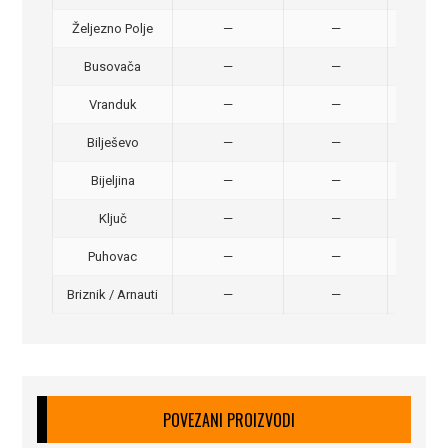
Željezno Polje
—
—
40,
Busovača
—
—
40,
Vranduk
—
—
25,
Bilješevo
—
—
30,
Bijeljina
—
—
370
Ključ
—
—
320
Puhovac
—
—
20 –
Briznik / Arnauti
—
—
20 –
POVEZANI PROIZVODI