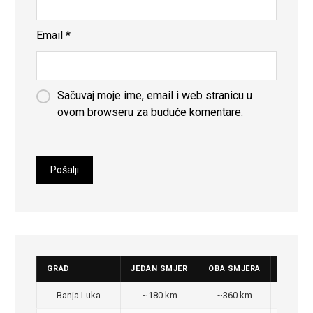
Email
*
Sačuvaj moje ime, email i web stranicu u
ovom browseru za buduće komentare.
GRAD
JEDAN SMJER
OBA SMJERA
CIJENA
Banja Luka
~180 km
~360 km
350