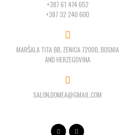
+387 61 474 652
+387 32 240 600
MARŠALA TITA BB, ZENICA 72000, BOSNIA
AND HERZEGOVINA
SALON.DOMEA@GMAIL.COM