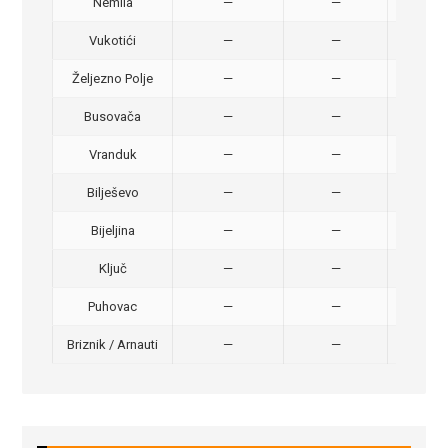
Nemila
—
—
50,
Vukotići
—
—
40,
Željezno Polje
—
—
40,
Busovača
—
—
40,
Vranduk
—
—
25,
Bilješevo
—
—
30,
Bijeljina
—
—
370
Ključ
—
—
320
Puhovac
—
—
20 –
Briznik / Arnauti
—
—
20 –