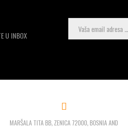
E U INBOX
MARŠALA TITA BB, ZENICA 72000, BOSNIA AND