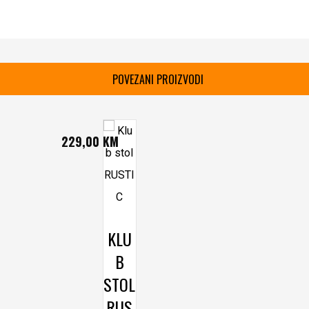
POVEZANI PROIZVODI
229,00
KM
KLU
B
STOL
RUS