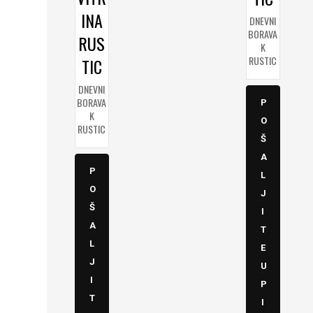
INA
DNEVNI
BORAVA
RUS
K
RUSTIC
TIC
DNEVNI
BORAVA
P
K
O
RUSTIC
Š
A
P
L
O
J
Š
I
A
T
L
E
J
U
I
P
T
I