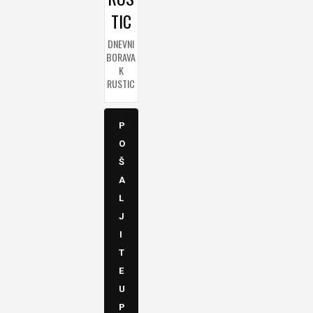
TIC
DNEVNI
BORAVA
K
RUSTIC
P
O
Š
A
L
J
I
T
E
U
P