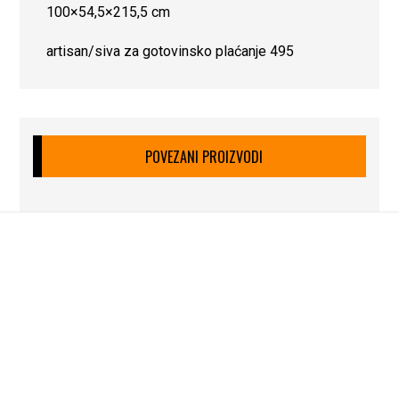
100×54,5×215,5 cm
artisan/siva za gotovinsko plaćanje 495
POVEZANI PROIZVODI