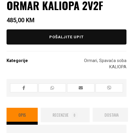
ORMAR KALIOPA 2V2F
485,00
KM
POŠALJITE UPIT
Kategorije
Ormari
,
Spavaća soba
KALIOPA
OPIS
RECENZIJE
DOSTAVA
0