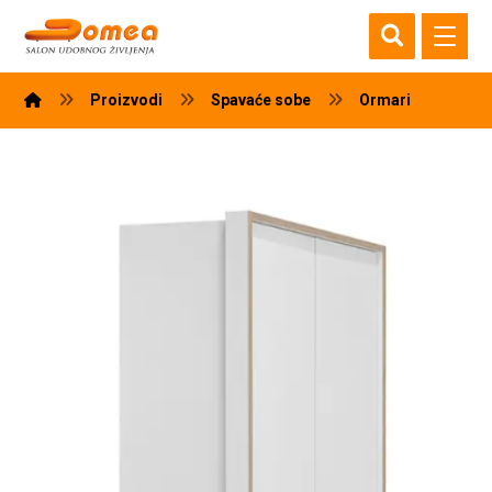
Proizvodi
Spavaće sobe
Ormari