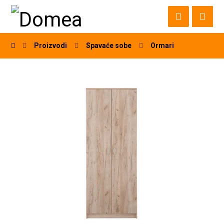
Proizvodi
Spavaće sobe
Ormari