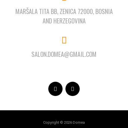
MARŠALA TITA BB, ZENICA 72000, BOSNIA
AND HERZEGOVINA
SALON.DOMEA@GMAIL.COM
Copyright © 2026 Domea