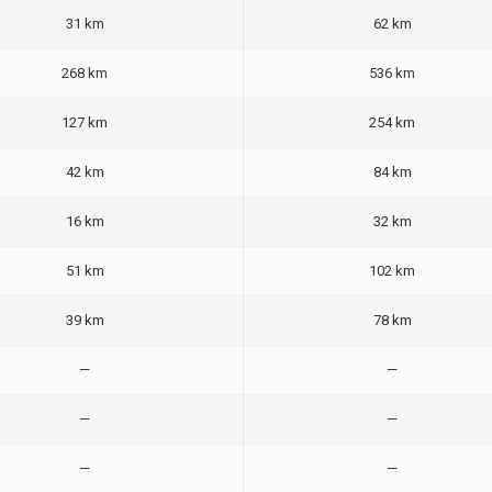
31 km
62 km
268 km
536 km
127 km
254 km
42 km
84 km
16 km
32 km
51 km
102 km
39 km
78 km
—
—
—
—
—
—