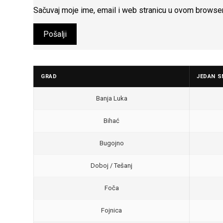
Sačuvaj moje ime, email i web stranicu u ovom browse
GRAD
JEDAN S
Banja Luka
Bihać
Bugojno
Doboj / Tešanj
Foča
Fojnica