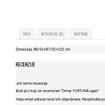
OPIS
RECENZIJE (0)
DOSTAVA
Dimenzija: 88/52×87/52×222 cm
RECENZIJE
Još nema recenzija.
Budi prvi koji će recenzirati “Ormar FORTUNA ugao”
Vaša email adresa neće biti objavljivana.
Neophodna po