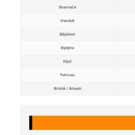
Busovača
Vranduk
Bilješevo
Bijeljina
Ključ
Puhovac
Briznik / Arnauti