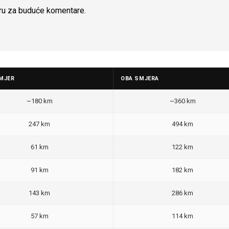
ru za buduće komentare.
MJER
OBA SMJERA
~180 km
~360 km
247 km
494 km
61 km
122 km
91 km
182 km
143 km
286 km
57 km
114 km