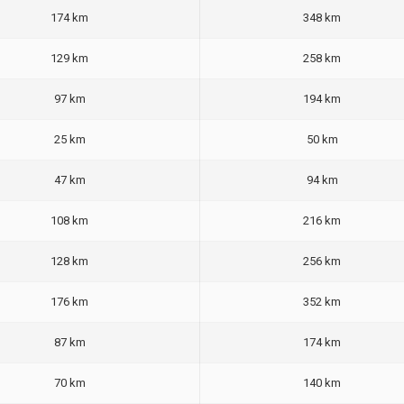
174 km
348 km
129 km
258 km
97 km
194 km
25 km
50 km
47 km
94 km
108 km
216 km
128 km
256 km
176 km
352 km
87 km
174 km
70 km
140 km