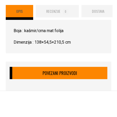
OPIS
RECENZIJE
DOSTAVA
0
Boja : kašmir/crna mat folija
Dimenzija : 138×54,5×210,5 cm
POVEZANI PROIZVODI