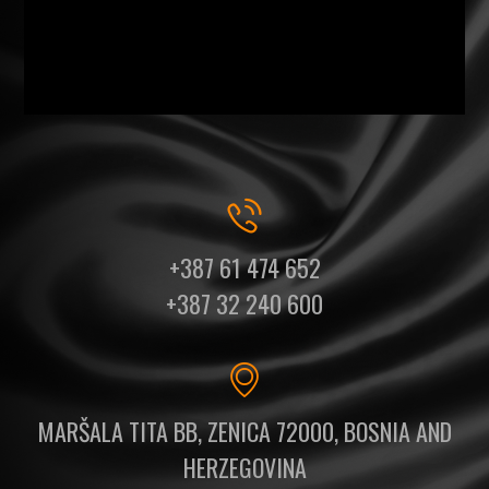
+387 61 474 652
+387 32 240 600
MARŠALA TITA BB, ZENICA 72000, BOSNIA AND
HERZEGOVINA