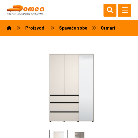
Proizvodi
Spavaće sobe
Ormari