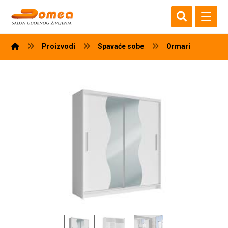
Proizvodi
Spavaće sobe
Ormari