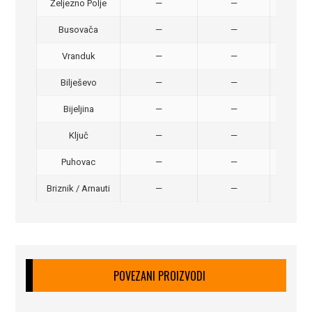
Željezno Polje
—
—
40,
Busovača
—
—
40,
Vranduk
—
—
25,
Bilješevo
—
—
30,
Bijeljina
—
—
370
Ključ
—
—
320
Puhovac
—
—
20 –
Briznik / Arnauti
—
—
20 –
POVEZANI PROIZVODI