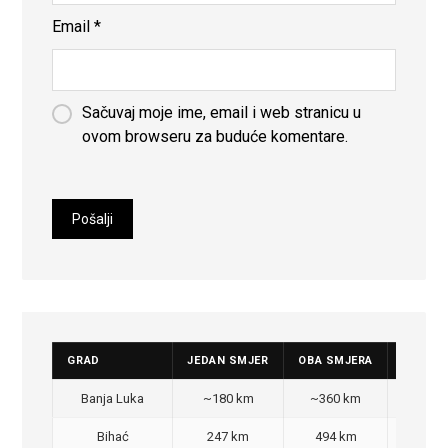
Email
*
Sačuvaj moje ime, email i web stranicu u
ovom browseru za buduće komentare.
GRAD
JEDAN SMJER
OBA SMJERA
CIJENA
Banja Luka
~180 km
~360 km
350
Bihać
247 km
494 km
470