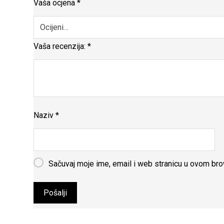
Vaša ocjena
*
Vaša recenzija:
*
Naziv
*
Sačuvaj moje ime, email i web stranicu u ovom b