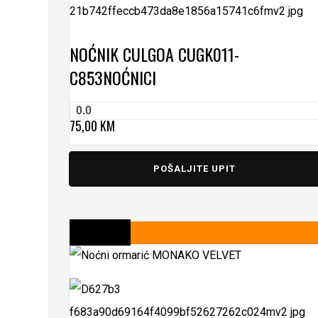
NOĆNIK CULGOA CUGK011-
C853
NOĆNICI
0.0
75,00
KM
POŠALJITE UPIT