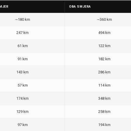
MJER
OBA SMJERA
~180 km
~360 km
247 km
494 km
61 km
122 km
91 km
182 km
143 km
286 km
57 km
114 km
174 km
348 km
129 km
258 km
97 km
194 km