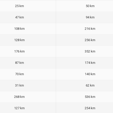
25 km
50 km
47 km
94 km
108 km
216 km
128 km
256 km
176 km
352 km
87 km
174 km
70 km
140 km
31 km
62 km
268 km
536 km
127 km
254 km