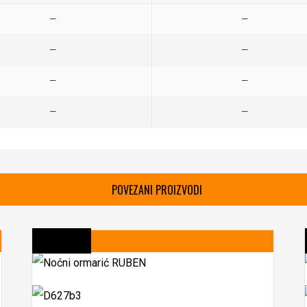
—
—
—
—
—
—
—
—
POVEZANI PROIZVODI