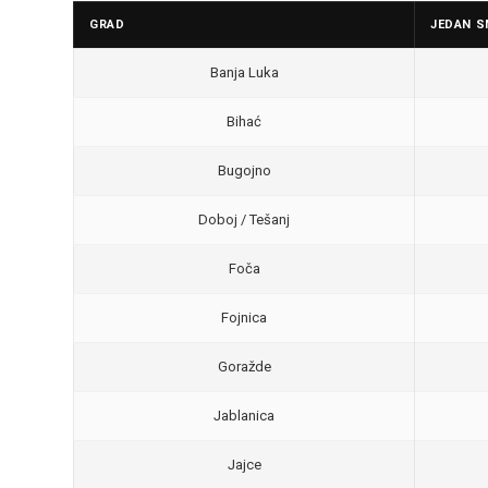
GRAD
JEDAN S
Banja Luka
Bihać
Bugojno
Doboj / Tešanj
Foča
Fojnica
Goražde
Jablanica
Jajce