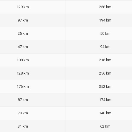
129 km
258 km
97 km
194 km
25 km
50 km
47 km
94 km
108 km
216 km
128 km
256 km
176 km
352 km
87 km
174 km
70 km
140 km
31 km
62 km