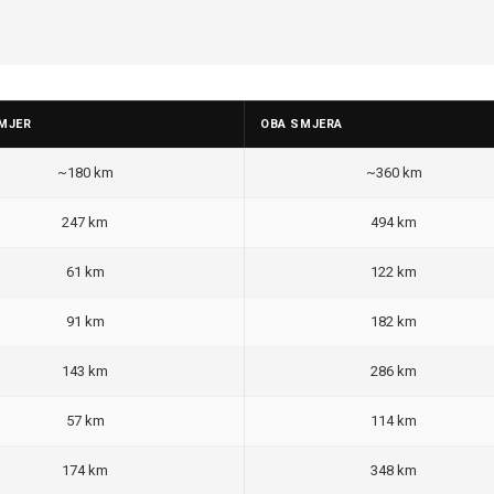
MJER
OBA SMJERA
~180 km
~360 km
247 km
494 km
61 km
122 km
91 km
182 km
143 km
286 km
57 km
114 km
174 km
348 km