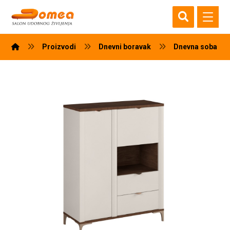
Proizvodi
Dnevni boravak
Dnevna soba M