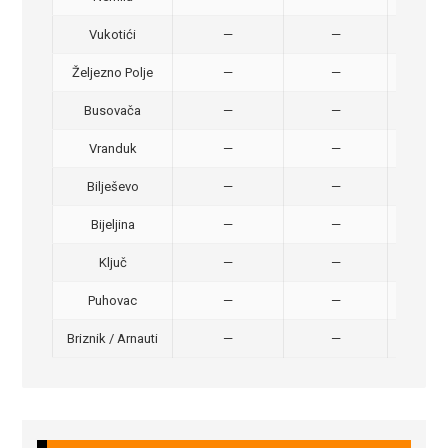
Vukotići
—
—
40,
Željezno Polje
—
—
40,
Busovača
—
—
40,
Vranduk
—
—
25,
Bilješevo
—
—
30,
Bijeljina
—
—
370
Ključ
—
—
320
Puhovac
—
—
20 –
Briznik / Arnauti
—
—
20 –